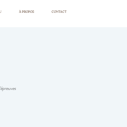
Réservations
U
À PROPOS
CONTACT
’épreuves