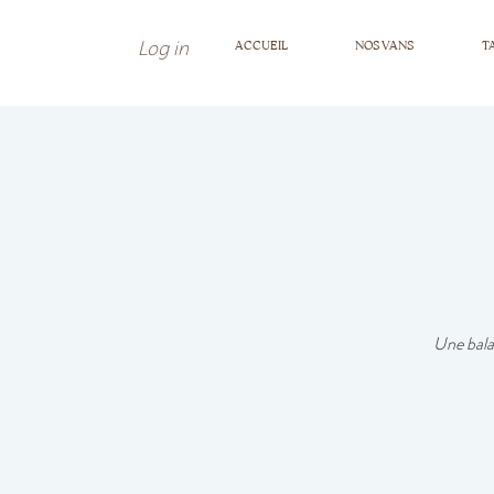
Log in
ACCUEIL
NOS VANS
T
Une bala