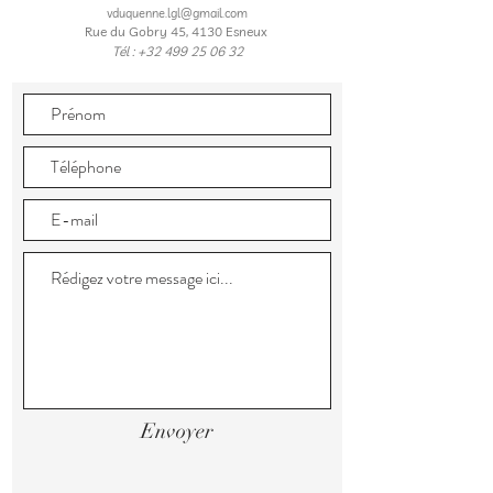
vduquenne.lgl@gmail.com
Rue du Gobry 45, 4130 Esneux
Tél :
+32 499 25 06 32
Envoyer