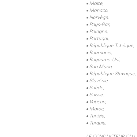
• Malte,
• Monaco,
• Norvège,
• Pays-Bas,
• Pologne,
• Portugal,
• République Tchèque,
• Roumanie,
• Royaume-Uni,
• San Marin,
• République Slovaque,
• Slovénie,
• Suède,
• Suisse,
• Vatican,
• Maroc,
• Tunisie,
• Turquie.
LE CONDUCTEUR OU 