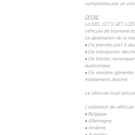
complétées par un contr
OFFRE
La S.R.L. LET’S GET LOST
véhicule de tourisme et d
La destination de la mise
• De prendre part à des
• De transporter des m
• De tracter, remorquer
quelconque
• De manière générale, 
initialement destiné.
Le véhicule loué sera pr
L’utilisation du véhicul
• Belgique
• Allemagne,
• Andorre,
• Autriche,