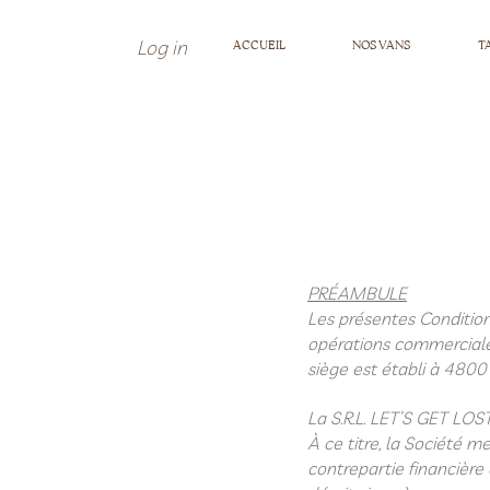
Log in
ACCUEIL
NOS VANS
T
PRÉAMBULE
Les présentes Condition
opérations commerciales
siège est établi à 4800
La S.R.L. LET’S GET LOST
À ce titre, la Société 
contrepartie financière