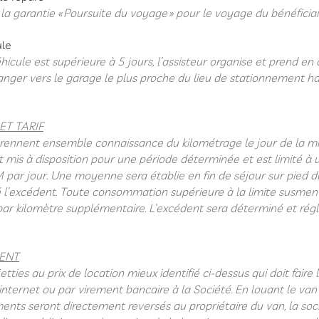
la garantie « Poursuite du voyage » pour le voyage du bénéficiai
ule
éhicule est supérieure à 5 jours, l’assisteur organise et prend e
anger vers le garage le plus proche du lieu de stationnement hab
ET TARIF
 prennent ensemble connaissance du kilométrage le jour de la mi
t mis à disposition pour une période déterminée et est limité 
par jour. Une moyenne sera établie en fin de séjour sur pied d
 l’excédent.
Toute consommation supérieure à la limite susment
r kilomètre supplémentaire. L’excédent sera déterminé et réglé 
ENT
etties au prix de location mieux identifié ci-dessus qui doit faire
 internet ou par virement bancaire à la Société.
En louant le van
ments seront directement reversés au propriétaire du van, la soci