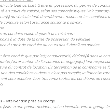
éhicule loué certifie(nt) être en possession du permis de condui
é, en cours de validité, selon ses caractéristiques (voir contra
eur(s) du véhicule loué devra/devront respecter les conditions 
 conduire selon l’assurance souscrite à savoir :
que
mis de conduire valide depuis 5 ans minimum
oins à la date de la prise de possession du véhicule
ce du droit de conduire au cours des 5 dernières années.
 être conduit que par le(s) conducteur(s) déclaré(s) dans le con
ntie / intervention de l’assurance et engage(nt) leur responsab
ature du contrat de location. L’intervention de la compagnie se f
i une des conditions ci-dessus n’est pas remplie, la franchise tot
ment sera doublée.
Vous trouverez toutes les conditions de l’ass
ici
s – Intervention prise en charge
uite à une panne, accident, vol ou incendie, vers le garage le 