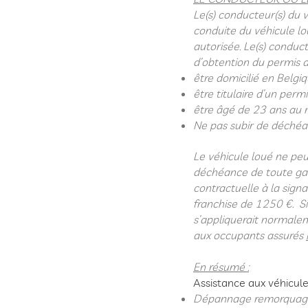
Le(s) conducteur(s) du v
conduite du véhicule lou
autorisée.
Le(s) conduct
d’obtention du permis de
être domicilié en Belgi
être titulaire d’un per
être âgé de 23 ans au m
Ne pas subir de déchéan
Le véhicule loué ne peut
déchéance de toute gara
contractuelle à la sign
franchise de 1250 €.
S
s’appliquerait normale
aux occupants assurés
En résumé :
Assistance aux véhicule
Dépannage remorquage (s