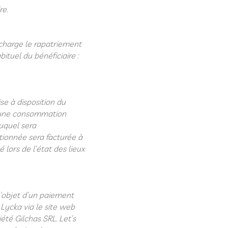
re.
n charge le rapatriement
ituel du bénéficiaire :
se à disposition du
à une consommation
uquel sera
ionnée sera facturée à
lors de l’état des lieux
 l’objet d’un paiement
 Lycka via le site web
été Gilchas SRL. Let’s