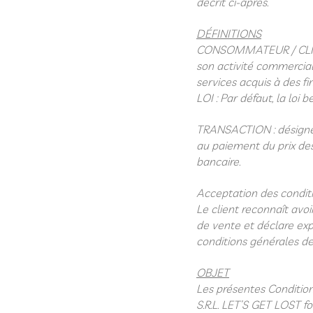
décrit ci-après.
DÉFINITIONS
CONSOMMATEUR / CLIENT 
son activité commerciale,
services acquis à des fi
LOI : Par défaut, la loi b
TRANSACTION : désigne l
au paiement du prix des
bancaire.
Acceptation des condit
Le client reconnaît avo
de vente et déclare exp
conditions générales de
OBJET
Les présentes Condition
S.R.L. LET’S GET LOST fo