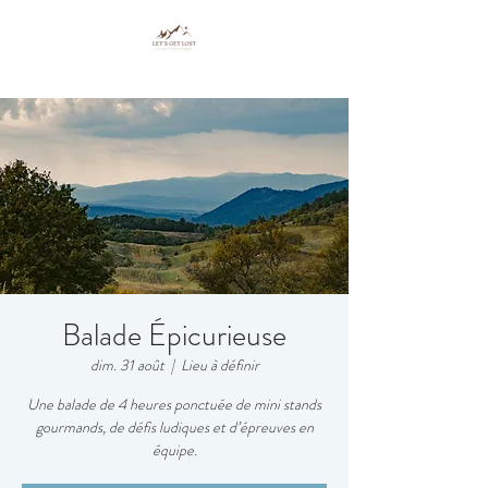
Balade Épicurieuse
dim. 31 août
  |  
Lieu à définir
Une balade de 4 heures ponctuée de mini stands
gourmands, de défis ludiques et d’épreuves en
équipe.