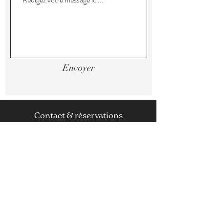
Envoyer
Contact & réservations
Politique de confidentialité
Conditions générales de vente
© 2025 par Victoria. Créé
avec
Wix.com