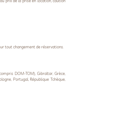
u prix de la prise en location, caution
pour tout changement de réservations.
 compris DOM-TOM), Gibraltar, Grèce,
ologne, Portugal, République Tchèque,