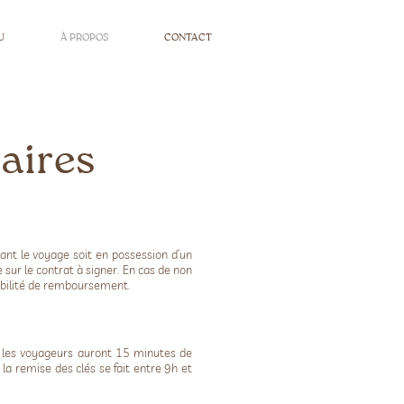
Réservations
U
À PROPOS
CONTACT
aires
rant le voyage soit en possession d’un
ur le contrat à signer. En cas de non
sibilité de remboursement.
ée, les voyageurs auront 15 minutes de
 la remise des clés se fait entre 9h et