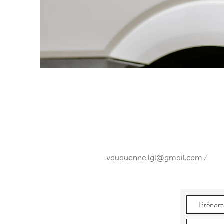
/
vduquenne.lgl@gmail.com