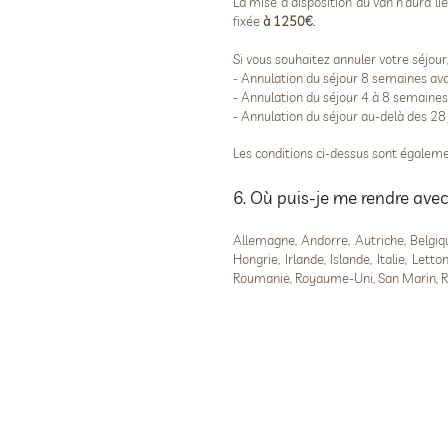
La mise à disposition du van n’aura li
fixée
à 1250€.
Si vous souhaitez annuler votre séjour
- Annulation du séjour 8 semaines av
- Annulation du séjour 4 à 8 semaine
- Annulation du séjour au-delà des 2
Les conditions ci-dessus sont égaleme
6. Où puis-je me rendre avec
Allemagne, Andorre, Autriche, Belgiqu
Hongrie, Irlande, Islande, Italie, Let
Roumanie, Royaume-Uni, San Marin, Répu