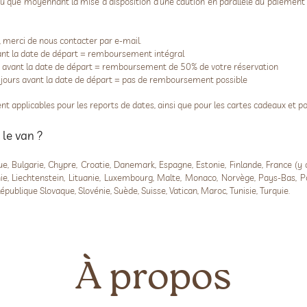
eu que moyennant la mise à disposition d’une caution en parallèle au paiement d
, merci de nous contacter par e-mail.
ant la date de départ = remboursement intégral
s avant la date de départ = remboursement de 50% de votre réservation
8 jours avant la date de départ = pas de remboursement possible
nt applicables pour les reports de dates, ainsi que pour les cartes cadeaux et 
 le van ?
e, Bulgarie, Chypre, Croatie, Danemark, Espagne, Estonie, Finlande, France (y
tonie, Liechtenstein, Lituanie, Luxembourg, Malte, Monaco, Norvège, Pays-Bas, P
blique Slovaque, Slovénie, Suède, Suisse, Vatican, Maroc, Tunisie, Turquie.
À propos