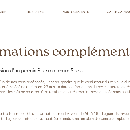
ARIFS
ITINÉRAIRES
NOS LOGEMENTS
CARTE CADEA
rmations complément
ssion d'un permis B de minimum 5 ans
 l’un de nos vans aménagés, il est obligatoire que le conducteur du véhicule du
t être âgé de minimum 23 ans. La date de l’obtention du permis sera ajoutée s
épart, les clés ne pourront être remises et la réservation sera annulée sans pos
ont à l’entrepôt. Celui-ci se fait sur rendez-vous de 9h à 18h. Le jour d’arriv
nts. Le jour de retour, le van doit être rendu avec un plein d’essence complet et