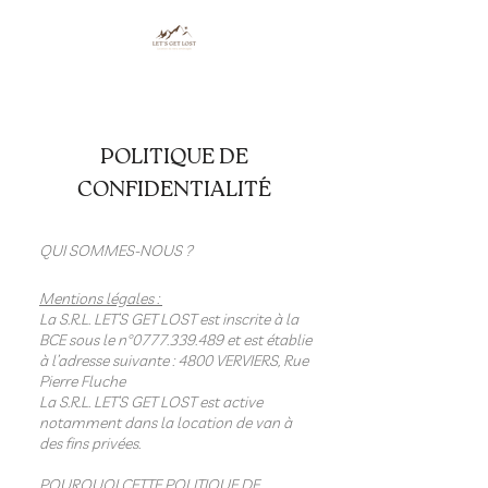
POLITIQUE DE
CONFIDENTIALITÉ
QUI SOMMES-NOUS ?
Mentions légales :
La S.R.L. LET’S GET LOST est inscrite à la
BCE sous le n°
0777.339.489
et est établie
à l’adresse suivante : 4800 VERVIERS, Rue
Pierre Fluche
La S.R.L. LET’S GET LOST est active
notamment dans la location de van à
des fins privées.
POURQUOI CETTE POLITIQUE DE