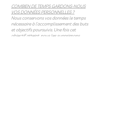
COMBIEN DE TEMPS GARDONS-NOUS
VOS DONNÉES PERSONNELLES ?
Nous conservons vos données le temps
nécessaire à l’accomplissement des buts
et objectifs poursuivis. Une fois cet
objectif atteint, nous les supprimons.
EST-CE QUE NOUS PARTAGEONS VOS
INFORMATIONS AVEC DES TIERS ?
La S.R.L. LET’S GET LOST ne transmet pas
de données à caractère personnel à des
soustraitants situés hors de l’Union
européenne qui ne sont pas localisés
dans des pays autorisés dans le RGPD.
Dans certaines hypothèses, la S.R.L. LET’S
GET LOST peut être amenée à
communiquer vos données dans un
cadre juridique ou judiciaire dans le
respect des dispositions légales propres à
certaines matières.
CONDITIONS RELATIVES AUX SOUS-