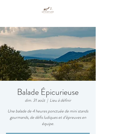
Balade Épicurieuse
dim. 31 août
  |  
Lieu à définir
Une balade de 4 heures ponctuée de mini stands
gourmands, de défis ludiques et d’épreuves en
équipe.