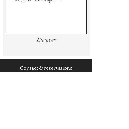
Envoyer
Contact & réservations
Politique de confidentialité
Conditions générales de vente
© 2025 par Victoria. Créé
avec
Wix.com